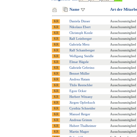
Name
Art der Mitarbe
Daniela Dinser
Ausschussmitglied
Nikolaus Ebert
Ausschussmitglied
Christoph Konle
Ausschussmitglied
Ralf Leinberger
Ausschussmitglied
Gabriela Merz
Ausschussmitglied
Ralf Schamberger
Ausschussmitglied
Wolfgang Steidle
Ausschussmitglied
Elmar Hägele
Ausschussmitglied
Gabriele Ceferino
Ausschussmitglied
Bennet Müller
Ausschussmitglied
Andrea Hatam
Ausschussmitglied
Thilo Rentschler
Ausschussmitglied
Egon Ocker
Ausschussmitglied
Herbert Witzany
Ausschussmitglied
Jürgen Opferkuch
Ausschussmitglied
Cynthia Schneider
Ausschussmitglied
Manuel Reiger
Ausschussmitglied
Andreas Grimm
Ausschussmitglied
Hubert Thalheimer
Ausschussmitglied
Martin Mager
Ausschussmitglied