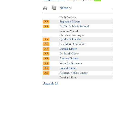
Name
Heidi Borbély
Stephanie Eßwein
Dr. Carola Merk-Rudolph
Susanne Mützel
Christine Ostermayer
Cynthia Schneider
Cav. Mario Capezzuto
Daniela Dinser
Dr. Frank Gläser
Andreas Grimm
Veronika Gromann
Roland Hamm
Alexander Relea-Linder
Bernhard Ritter
Anzahl: 14