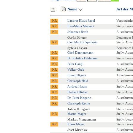
Name
Art der M
Landrat Klaus Pavel
Vorsitzende
Eva-Maria Markert
Stellv. bera
Johannes Barth
Ausschussmi
Gerda Böttger
Beratendes 
Cav. Mario Capezzuto
Stellv. Auss
Sylvia Caspari
Beratendes 
Gerd Dannenmann
Stellv. Auss
Dr. Kristina Feldmann
Stellv. bera
Peter Gangl
Ausschussmi
Volker Grab
Stellv. Auss
Elmar Hägele
Ausschussmi
Christoph Hald
Ausschussmi
Andrea Hatam
Stellv. Auss
Herbert Hieber
Stellv. Auss
Dr. Peter Högerle
Ausschussmi
Christoph Konle
Stellv. Auss
Tobias Kriegisch
Stellv. bera
Martin Mager
Stellv. Auss
Markus Mengemann
Stellv. bera
Klaus Meyer
Stellv. bera
Josef Mischko
Ausschussmi