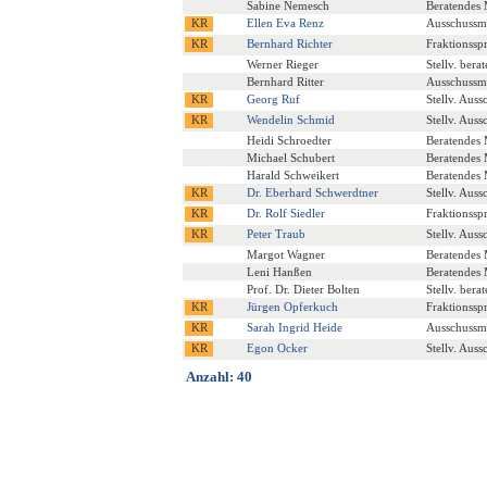
Sabine Nemesch
Beratendes 
Ellen Eva Renz
Ausschussmi
Bernhard Richter
Fraktionssp
Werner Rieger
Stellv. bera
Bernhard Ritter
Ausschussmi
Georg Ruf
Stellv. Auss
Wendelin Schmid
Stellv. Auss
Heidi Schroedter
Beratendes 
Michael Schubert
Beratendes 
Harald Schweikert
Beratendes 
Dr. Eberhard Schwerdtner
Stellv. Auss
Dr. Rolf Siedler
Fraktionssp
Peter Traub
Stellv. Auss
Margot Wagner
Beratendes 
Leni Hanßen
Beratendes 
Prof. Dr. Dieter Bolten
Stellv. bera
Jürgen Opferkuch
Fraktionssp
Sarah Ingrid Heide
Ausschussmi
Egon Ocker
Stellv. Auss
Anzahl: 40