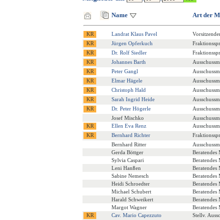
Name
Art der M
Landrat Klaus Pavel
Vorsitzende
Jürgen Opferkuch
Fraktionssp
Dr. Rolf Siedler
Fraktionssp
Johannes Barth
Ausschussmi
Peter Gangl
Ausschussmi
Elmar Hägele
Ausschussmi
Christoph Hald
Ausschussmi
Sarah Ingrid Heide
Ausschussmi
Dr. Peter Högerle
Ausschussmi
Josef Mischko
Ausschussmi
Ellen Eva Renz
Ausschussmi
Bernhard Richter
Fraktionssp
Bernhard Ritter
Ausschussmi
Gerda Böttger
Beratendes 
Sylvia Caspari
Beratendes 
Leni Hanßen
Beratendes 
Sabine Nemesch
Beratendes 
Heidi Schroedter
Beratendes 
Michael Schubert
Beratendes 
Harald Schweikert
Beratendes 
Margot Wagner
Beratendes 
Cav. Mario Capezzuto
Stellv. Auss