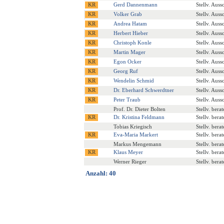
Gerd Dannenmann
Stellv. Auss
Volker Grab
Stellv. Auss
Andrea Hatam
Stellv. Auss
Herbert Hieber
Stellv. Auss
Christoph Konle
Stellv. Auss
Martin Mager
Stellv. Auss
Egon Ocker
Stellv. Auss
Georg Ruf
Stellv. Auss
Wendelin Schmid
Stellv. Auss
Dr. Eberhard Schwerdtner
Stellv. Auss
Peter Traub
Stellv. Auss
Prof. Dr. Dieter Bolten
Stellv. bera
Dr. Kristina Feldmann
Stellv. bera
Tobias Kriegisch
Stellv. bera
Eva-Maria Markert
Stellv. bera
Markus Mengemann
Stellv. bera
Klaus Meyer
Stellv. bera
Werner Rieger
Stellv. bera
Anzahl: 40