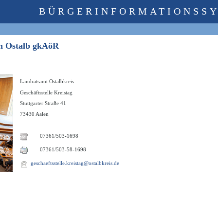
BÜRGERINFORMATIONSS
ken Ostalb gkAöR
Landratsamt Ostalbkreis
Geschäftsstelle Kreistag
Stuttgarter Straße 41
73430 Aalen
07361/503-1698
07361/503-58-1698
geschaeftsstelle.kreistag@ostalbkreis.de