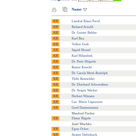
Name
Landrat Klaus Pavel
Richard Arnold
Dr. Gunter Bühler
Karl Bux
Volker Grab
Sigrid Heusel
Karl Hilsenbek
Dr. Peter Högerle
Rainer Knecht
Dr. Carola Merk-Rudolph
Thilo Rentschler
Dr. Eberhard Schwerdtner
Dr. Jürgen Wacker
Herbert Witzany
Cav. Mario Capezzuto
Gerd Dannenmann
Manfred Fischer
Elmar Hägele
Josef Mischko
Egon Ocker
Jürgen Opferkuch