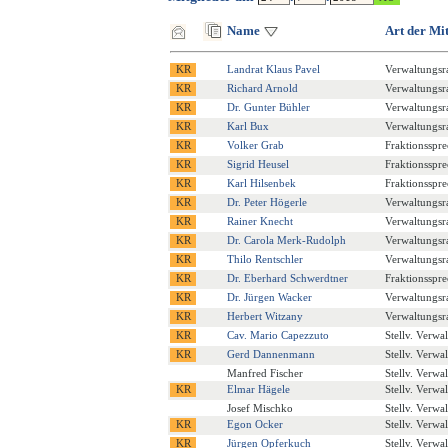
Name
Art der Mi
Landrat Klaus Pavel
Verwaltungsra
Richard Arnold
Verwaltungsra
Dr. Gunter Bühler
Verwaltungsra
Karl Bux
Verwaltungsra
Volker Grab
Fraktionsspre
Sigrid Heusel
Fraktionsspre
Karl Hilsenbek
Fraktionsspre
Dr. Peter Högerle
Verwaltungsra
Rainer Knecht
Verwaltungsra
Dr. Carola Merk-Rudolph
Verwaltungsra
Thilo Rentschler
Verwaltungsra
Dr. Eberhard Schwerdtner
Fraktionsspre
Dr. Jürgen Wacker
Verwaltungsra
Herbert Witzany
Verwaltungsra
Cav. Mario Capezzuto
Stellv. Verwa
Gerd Dannenmann
Stellv. Verwa
Manfred Fischer
Stellv. Verwa
Elmar Hägele
Stellv. Verwa
Josef Mischko
Stellv. Verwa
Egon Ocker
Stellv. Verwa
Jürgen Opferkuch
Stellv. Verwa