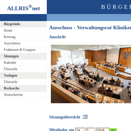
®
BÜRGE
ALLRIS
net
Bürgerinfo
Ausschuss - Verwaltungsrat Klini
Home
Kreistag
Anschrift
Ausschüsse
Fraktionen & Gruppen
Sitzungen
Kalender
Übersicht
Vorlagen
Übersicht
Recherche
Textrecherche
Sitzungsübersicht
Mitglieder am
.
.