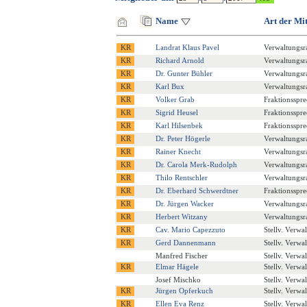
Name
Art der Mi
Landrat Klaus Pavel
Verwaltungsra
Richard Arnold
Verwaltungsra
Dr. Gunter Bühler
Verwaltungsra
Karl Bux
Verwaltungsra
Volker Grab
Fraktionsspre
Sigrid Heusel
Fraktionsspre
Karl Hilsenbek
Fraktionsspre
Dr. Peter Högerle
Verwaltungsra
Rainer Knecht
Verwaltungsra
Dr. Carola Merk-Rudolph
Verwaltungsra
Thilo Rentschler
Verwaltungsra
Dr. Eberhard Schwerdtner
Fraktionsspre
Dr. Jürgen Wacker
Verwaltungsra
Herbert Witzany
Verwaltungsra
Cav. Mario Capezzuto
Stellv. Verwa
Gerd Dannenmann
Stellv. Verwa
Manfred Fischer
Stellv. Verwa
Elmar Hägele
Stellv. Verwa
Josef Mischko
Stellv. Verwa
Jürgen Opferkuch
Stellv. Verwa
Ellen Eva Renz
Stellv. Verwa