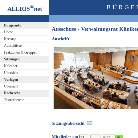
®
BÜRGE
ALLRIS
net
Bürgerinfo
Ausschuss - Verwaltungsrat Klini
Home
Kreistag
Anschrift
Ausschüsse
Fraktionen & Gruppen
Sitzungen
Kalender
Übersicht
Vorlagen
Übersicht
Recherche
Textrecherche
Sitzungsübersicht
Mitglieder am
.
.