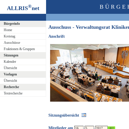
®
BÜRGE
ALLRIS
net
Bürgerinfo
Ausschuss - Verwaltungsrat Klini
Home
Kreistag
Anschrift
Ausschüsse
Fraktionen & Gruppen
Sitzungen
Kalender
Übersicht
Vorlagen
Übersicht
Recherche
Textrecherche
Sitzungsübersicht
Mitglieder am
.
.