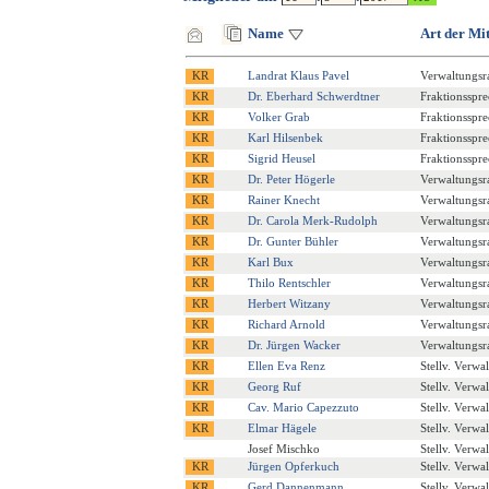
Name
Art der Mi
Landrat Klaus Pavel
Verwaltungsra
Dr. Eberhard Schwerdtner
Fraktionsspre
Volker Grab
Fraktionsspre
Karl Hilsenbek
Fraktionsspre
Sigrid Heusel
Fraktionsspre
Dr. Peter Högerle
Verwaltungsra
Rainer Knecht
Verwaltungsra
Dr. Carola Merk-Rudolph
Verwaltungsra
Dr. Gunter Bühler
Verwaltungsra
Karl Bux
Verwaltungsra
Thilo Rentschler
Verwaltungsra
Herbert Witzany
Verwaltungsra
Richard Arnold
Verwaltungsra
Dr. Jürgen Wacker
Verwaltungsra
Ellen Eva Renz
Stellv. Verwa
Georg Ruf
Stellv. Verwa
Cav. Mario Capezzuto
Stellv. Verwa
Elmar Hägele
Stellv. Verwa
Josef Mischko
Stellv. Verwa
Jürgen Opferkuch
Stellv. Verwa
Gerd Dannenmann
Stellv. Verwa