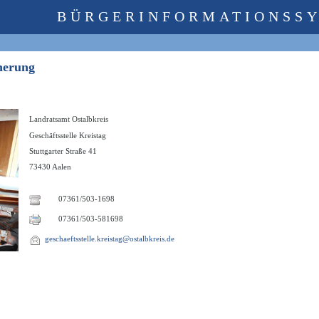
BÜRGERINFORMATIONSS
cherung
Landratsamt Ostalbkreis
Geschäftsstelle Kreistag
Stuttgarter Straße 41
73430 Aalen
07361/503-1698
07361/503-581698
geschaeftsstelle.kreistag@ostalbkreis.de