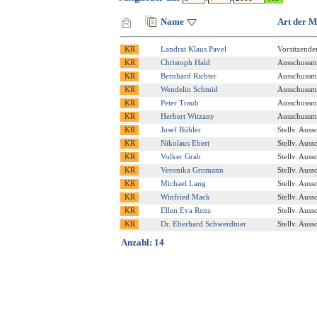
Name
Art der M
Landrat Klaus Pavel
Vorsitzende
Christoph Hald
Ausschussmi
Bernhard Richter
Ausschussmi
Wendelin Schmid
Ausschussmi
Peter Traub
Ausschussmi
Herbert Witzany
Ausschussmi
Josef Bühler
Stellv. Auss
Nikolaus Ebert
Stellv. Auss
Volker Grab
Stellv. Auss
Veronika Gromann
Stellv. Auss
Michael Lang
Stellv. Auss
Winfried Mack
Stellv. Auss
Ellen Eva Renz
Stellv. Auss
Dr. Eberhard Schwerdtner
Stellv. Auss
Anzahl: 14