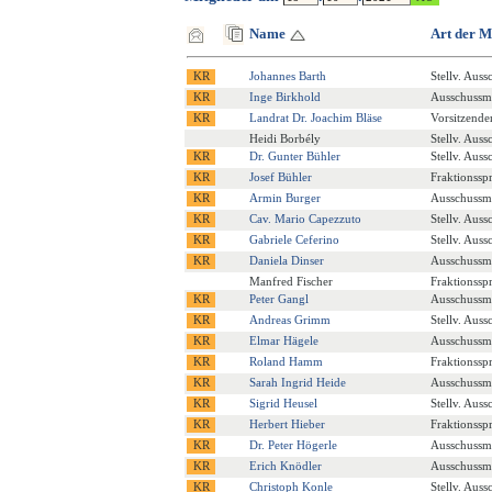
Name
Art der M
Johannes Barth
Stellv. Auss
Inge Birkhold
Ausschussmi
Landrat Dr. Joachim Bläse
Vorsitzende
Heidi Borbély
Stellv. Auss
Dr. Gunter Bühler
Stellv. Auss
Josef Bühler
Fraktionssp
Armin Burger
Ausschussmi
Cav. Mario Capezzuto
Stellv. Auss
Gabriele Ceferino
Stellv. Auss
Daniela Dinser
Ausschussmi
Manfred Fischer
Fraktionssp
Peter Gangl
Ausschussmi
Andreas Grimm
Stellv. Auss
Elmar Hägele
Ausschussmi
Roland Hamm
Fraktionssp
Sarah Ingrid Heide
Ausschussmi
Sigrid Heusel
Stellv. Auss
Herbert Hieber
Fraktionssp
Dr. Peter Högerle
Ausschussmi
Erich Knödler
Ausschussmi
Christoph Konle
Stellv. Auss