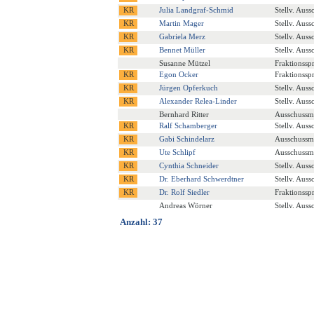
Julia Landgraf-Schmid
Stellv. Auss
Martin Mager
Stellv. Auss
Gabriela Merz
Stellv. Auss
Bennet Müller
Stellv. Auss
Susanne Mützel
Fraktionssp
Egon Ocker
Fraktionssp
Jürgen Opferkuch
Stellv. Auss
Alexander Relea-Linder
Stellv. Auss
Bernhard Ritter
Ausschussmi
Ralf Schamberger
Stellv. Auss
Gabi Schindelarz
Ausschussmi
Ute Schlipf
Ausschussmi
Cynthia Schneider
Stellv. Auss
Dr. Eberhard Schwerdtner
Stellv. Auss
Dr. Rolf Siedler
Fraktionssp
Andreas Wörner
Stellv. Auss
Anzahl: 37