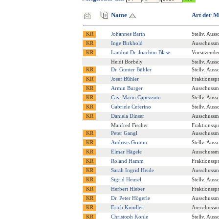
Name
Art der M
Johannes Barth
Stellv. Auss
Inge Birkhold
Ausschussmi
Landrat Dr. Joachim Bläse
Vorsitzende
Heidi Borbély
Stellv. Auss
Dr. Gunter Bühler
Stellv. Auss
Josef Bühler
Fraktionssp
Armin Burger
Ausschussmi
Cav. Mario Capezzuto
Stellv. Auss
Gabriele Ceferino
Stellv. Auss
Daniela Dinser
Ausschussmi
Manfred Fischer
Fraktionssp
Peter Gangl
Ausschussmi
Andreas Grimm
Stellv. Auss
Elmar Hägele
Ausschussmi
Roland Hamm
Fraktionssp
Sarah Ingrid Heide
Ausschussmi
Sigrid Heusel
Stellv. Auss
Herbert Hieber
Fraktionssp
Dr. Peter Högerle
Ausschussmi
Erich Knödler
Ausschussmi
Christoph Konle
Stellv. Auss