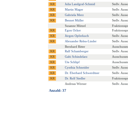
Julia Landgraf-Schmid
Stellv. Auss
Martin Mager
Stellv. Auss
Gabriela Merz
Stellv. Auss
Bennet Müller
Stellv. Auss
Susanne Mützel
Fraktionssp
Egon Ocker
Fraktionssp
Jürgen Opferkuch
Stellv. Auss
Alexander Relea-Linder
Stellv. Auss
Bernhard Ritter
Ausschussmi
Ralf Schamberger
Stellv. Auss
Gabi Schindelarz
Ausschussmi
Ute Schlipf
Ausschussmi
Cynthia Schneider
Stellv. Auss
Dr. Eberhard Schwerdtner
Stellv. Auss
Dr. Rolf Siedler
Fraktionssp
Andreas Wörner
Stellv. Auss
Anzahl: 37