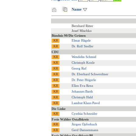
Name
Bernhard Ritter
Josef Mischko
Bündnis 90/Die Grünen
Elmar Hägele
Dr. Rolf Siedler
CDU
Wendelin Schmid
Christoph Konle
Georg Ruf
Dr. Eberhard Schwerdtner
Dr. Peter Högerle
Ellen Eva Renz
Johannes Barth
Christoph Hald
Landrat Klaus Pavel
Die Linke
Cynthia Schneider
Freie Wähler Ostalbkreis
Jürgen Opferkuch
Gerd Dannenmann
Freie Wähler Ostalbkreis/BL