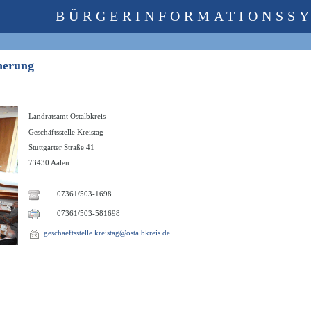
BÜRGERINFORMATIONSS
cherung
Landratsamt Ostalbkreis
Geschäftsstelle Kreistag
Stuttgarter Straße 41
73430 Aalen
07361/503-1698
07361/503-581698
geschaeftsstelle.kreistag@ostalbkreis.de